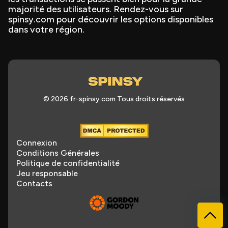
majorité des utilisateurs. Rendez-vous sur
spinsy.com pour découvrir les options disponibles
dans votre région.
© 2026 fr-spinsy.com Tous droits réservés
Connexion
Conditions Générales
Politique de confidentialité
Jeu responsable
Contacts