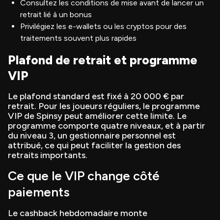
Consultez les conditions de mise avant de lancer un
retrait lié à un bonus
Privilégiez les e-wallets ou les cryptos pour des
traitements souvent plus rapides
Plafond de retrait et programme
VIP
Le plafond standard est fixé à 20 000 € par
retrait. Pour les joueurs réguliers, le programme
VIP de Spinsy peut améliorer cette limite. Le
programme comporte quatre niveaux, et à partir
du niveau 3, un gestionnaire personnel est
attribué, ce qui peut faciliter la gestion des
retraits importants.
Ce que le VIP change côté
paiements
Le cashback hebdomadaire monte